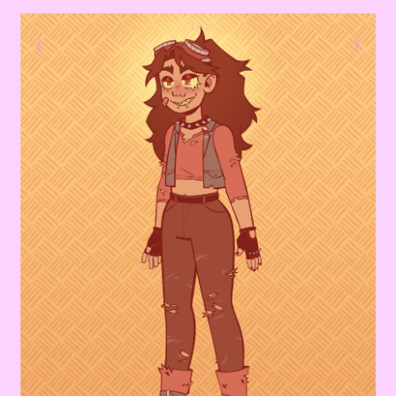
1 / 2
❮
❯